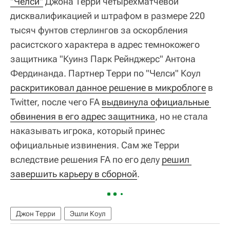
"Челси"
Джона Терри четырехматчевой
дисквалификацией и штрафом в размере 220
тысяч фунтов стерлингов за оскорбления
расистского характера в адрес темнокожего
защитника "Куинз Парк Рейнджерс" Антона
Фердинанда. Партнер Терри по "Челси" Коул
раскритиковал данное решение в микроблоге
в
Twitter, после чего FA
выдвинула официальные 
обвинения в его адрес защитника
, но не стала
наказывать игрока, который принес
официальные извинения. Сам же Терри
вследствие решения FA по его делу
решил 
завершить карьеру в сборной
.
Джон Терри
Эшли Коул