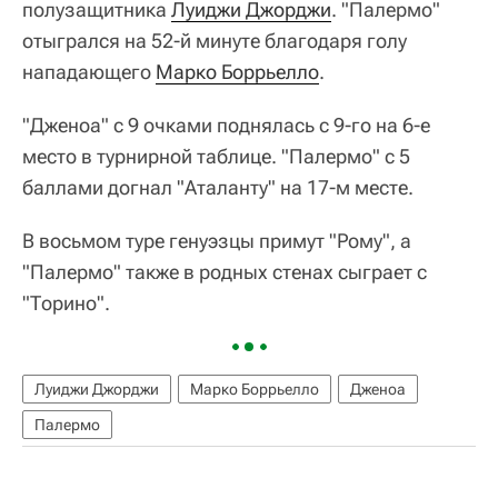
полузащитника
Луиджи Джорджи
. "Палермо"
отыгрался на 52-й минуте благодаря голу
нападающего
Марко Боррьелло
.
"Дженоа" с 9 очками поднялась с 9-го на 6-е
место в турнирной таблице. "Палермо" с 5
баллами догнал "Аталанту" на 17-м месте.
В восьмом туре генуэзцы примут "Рому", а
"Палермо" также в родных стенах сыграет с
"Торино".
Луиджи Джорджи
Марко Боррьелло
Дженоа
Палермо