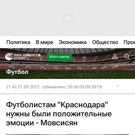
Политика
В мире
Экономика
Общество
Про
Матч-центр
Футбол
21:42 21.09.2012
(обновлено: 20:06 03.09.2019)
Футболистам "Краснодара"
нужны были положительные
эмоции - Мовсисян