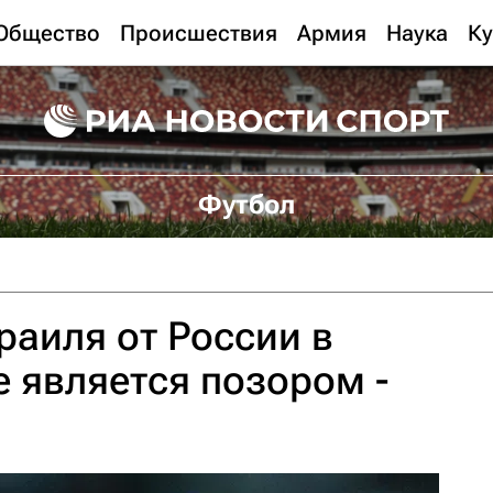
Общество
Происшествия
Армия
Наука
Ку
Футбол
аиля от России в
е является позором -