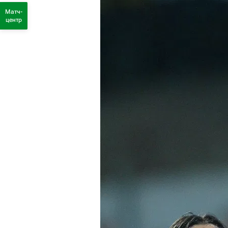
Матч-
центр