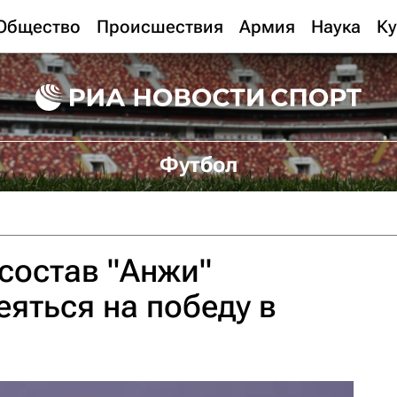
Общество
Происшествия
Армия
Наука
Ку
Футбол
cостав "Анжи"
еяться на победу в