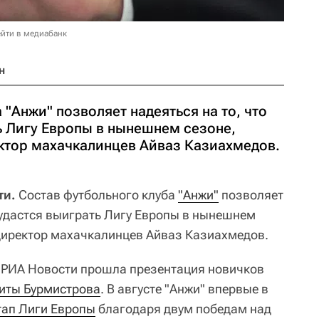
йти в медиабанк
н
 "Анжи" позволяет надеяться на то, что
ь Лигу Европы в нынешнем сезоне,
ктор махачкалинцев Айваз Казиахмедов.
ти.
Состав футбольного клуба
"Анжи"
позволяет
е удастся выиграть Лигу Европы в нынешнем
директор махачкалинцев Айваз Казиахмедов.
е РИА Новости прошла презентация новичков
иты Бурмистрова
. В августе "Анжи" впервые в
тап Лиги Европы
благодаря двум победам над