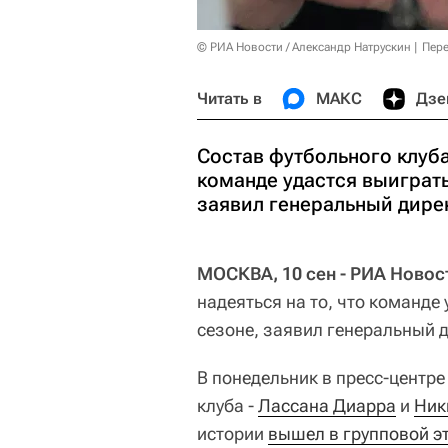
© РИА Новости / Александр Натрускин
Пере
Читать в
МАКС
Дзе
Состав футбольного клуба
команде удастся выиграт
заявил генеральный дире
МОСКВА, 10 сен - РИА Новос
надеяться на то, что команд
сезоне, заявил генеральный 
В понедельник в пресс-центр
клуба -
Лассана Диарра
и
Ник
истории
вышел в групповой э