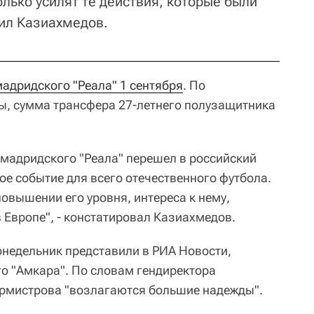
олько усилят те действия, которые были
тил Казиахмедов.
мадридского "Реала" 1 сентября
. По
ы, сумма трансфера 27-летнего полузащитника
мадридского "Реала" перешел в российский
ое событие для всего отечественного футбола.
повышении его уровня, интереса к нему,
 Европе", - констатировал Казиахмедов.
онедельник представили в РИА Новости,
го "Амкара". По словам гендиректора
урмистрова "возлагаются большие надежды".