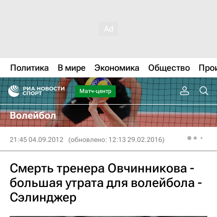
Политика
В мире
Экономика
Общество
Про
Матч-центр
Волейбол
21:45 04.09.2012
(обновлено: 12:13 29.02.2016)
Смерть тренера Овчинникова -
большая утрата для волейбола -
Сэлинджер