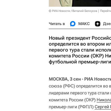
© РИА Новости / Виталий Белоусов
Перейт
Читать в
МАКС
Дзе
Новый президент Российс
определится во втором и
первого тура стали испо
комитета России (ОКР) Н
футбольной премьер-лиги
МОСКВА, 3 сен - РИА Новост
союза (РФС) определится во в
лидерами первого тура стали
комитета России (ОКР)
Никола
премьер-лиги (РФПЛ)
Сергей