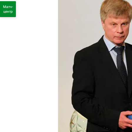
Матч-
центр