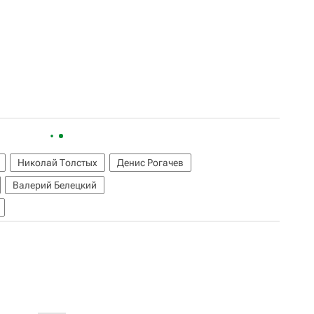
Николай Толстых
Денис Рогачев
Валерий Белецкий