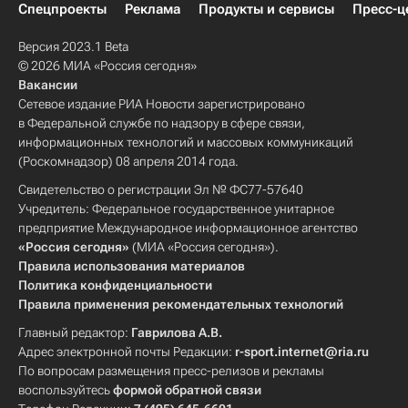
Спецпроекты
Реклама
Продукты и сервисы
Пресс-ц
Версия 2023.1 Beta
© 2026 МИА «Россия сегодня»
Вакансии
Сетевое издание РИА Новости зарегистрировано
в Федеральной службе по надзору в сфере связи,
информационных технологий и массовых коммуникаций
(Роскомнадзор) 08 апреля 2014 года.
Свидетельство о регистрации Эл № ФС77-57640
Учредитель: Федеральное государственное унитарное
предприятие Международное информационное агентство
«Россия сегодня»
(МИА «Россия сегодня»).
Правила использования материалов
Политика конфиденциальности
Правила применения рекомендательных технологий
Главный редактор:
Гаврилова А.В.
Адрес электронной почты Редакции:
r-sport.internet@ria.ru
По вопросам размещения пресс-релизов и рекламы
воспользуйтесь
формой обратной связи