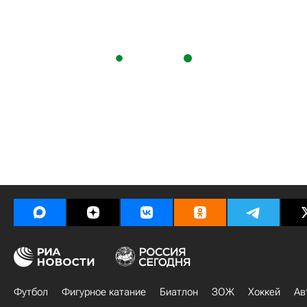
Футбол
Фигурное катание
Биатлон
ЗОЖ
Хоккей
Ав