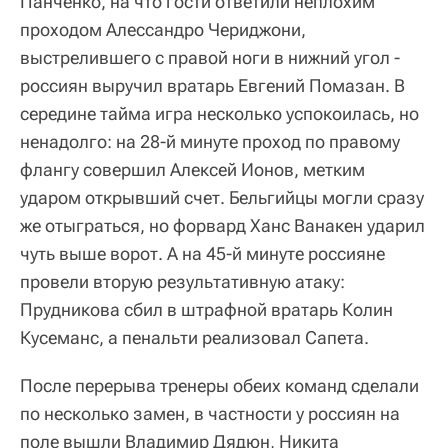
Панченко, на что гости ответили неплохим
проходом Алессандро Чериджони,
выстрелившего с правой ноги в нижний угол -
россиян выручил вратарь Евгений Помазан. В
середине тайма игра несколько успокоилась, но
ненадолго: на 28-й минуте проход по правому
флангу совершил Алексей Ионов, метким
ударом открывший счет. Бельгийцы могли сразу
же отыграться, но форвард Ханс Ванакен ударил
чуть выше ворот. А на 45-й минуте россияне
провели вторую результативную атаку:
Прудникова сбил в штрафной вратарь Колин
Кусеманс, а пенальти реализовал Сапета.
После перерыва тренеры обеих команд сделали
по несколько замен, в частности у россиян на
поле вышли Владимир Дядюн, Никита