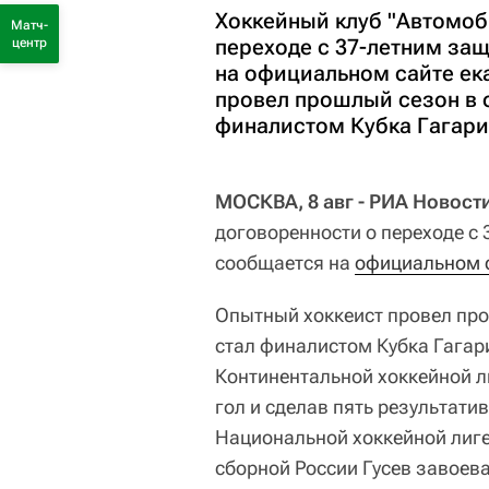
Хоккейный клуб "Автомоб
Матч-
переходе с 37-летним за
центр
на официальном сайте ек
провел прошлый сезон в 
финалистом Кубка Гагари
МОСКВА, 8 авг - РИА Новост
договоренности о переходе с
сообщается на
официальном 
Опытный хоккеист провел про
стал финалистом Кубка Гагари
Континентальной хоккейной ли
гол и сделав пять результати
Национальной хоккейной лиге 
сборной России Гусев завоев