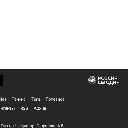
ries
Теннис
Теги
Полезное
нтакты
RSS
Архив
Главный редактор:
Гаврилова А.В.