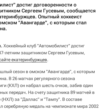
илист" достиг договоренности о
щитником Сергеем Гусевым, сообщается
атеринбуржцев. Опытный хоккеист
омском "Авангарде", с которым стал
на.
и.
Хоккейный клуб "Автомобилист" достиг
 37-летним защитником Сергеем Гусевым,
сайте екатеринбуржцев
.
шлый сезон в омском "Авангарде", с которым
на. В 26 матчах регулярного сезона
ги (КХЛ) он набрал шесть очков, забив один
вных передач. На счету защитника 89 матчей в
(НХЛ) за "Даллас" и "Тампу". В составе
ал серебряную медаль на чемпионате мира 2002