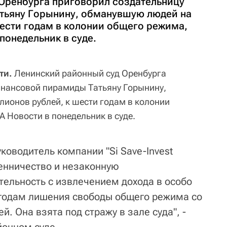
Оренбурга приговорил создательницу
тьяну Горынину, обманувшую людей на
шести годам в колонии общего режима,
понедельник в суде.
ти.
Ленинский районный суд Оренбурга
инансовой пирамиды Татьяну Горынину,
ионов рублей, к шести годам в колонии
 Новости в понедельник в суде.
ководитель компании "Si Save-Invest
шенничество и незаконную
ельность с извлечением дохода в особо
 годам лишения свободы общего режима со
й. Она взята под стражу в зале суда", -