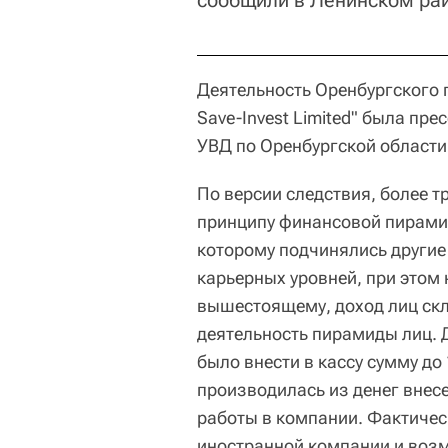
сообщили в Ленинском рай
Деятельность Оренбургского 
Save-Invest Limited" была пр
УВД по Оренбургской области 
По версии следствия, более т
принципу финансовой пирамид
которому подчинялись другие
карьерных уровней, при этом
вышестоящему, доход лиц скл
деятельность пирамиды лиц. 
было внести в кассу сумму д
производилась из денег вне
работы в компании. Фактичес
иностранной компании и возм