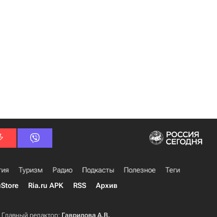
гия
Туризм
Радио
Подкасты
Полезное
Теги
uStore
Ria.ru APK
RSS
Архив
Главный редактор:
Гаврилова А.В.