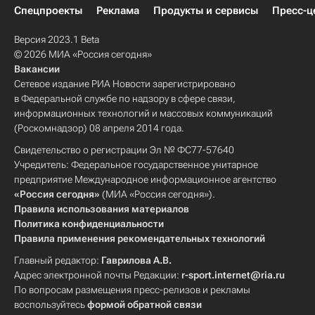
Спецпроекты
Реклама
Продукты и сервисы
Пресс-ц
Версия 2023.1 Beta
© 2026 МИА «Россия сегодня»
Вакансии
Сетевое издание РИА Новости зарегистрировано
в Федеральной службе по надзору в сфере связи,
информационных технологий и массовых коммуникаций
(Роскомнадзор) 08 апреля 2014 года.
Свидетельство о регистрации Эл № ФС77-57640
Учредитель: Федеральное государственное унитарное
предприятие Международное информационное агентство
«Россия сегодня»
(МИА «Россия сегодня»).
Правила использования материалов
Политика конфиденциальности
Правила применения рекомендательных технологий
Главный редактор:
Гаврилова А.В.
Адрес электронной почты Редакции:
r-sport.internet@ria.ru
По вопросам размещения пресс-релизов и рекламы
воспользуйтесь
формой обратной связи