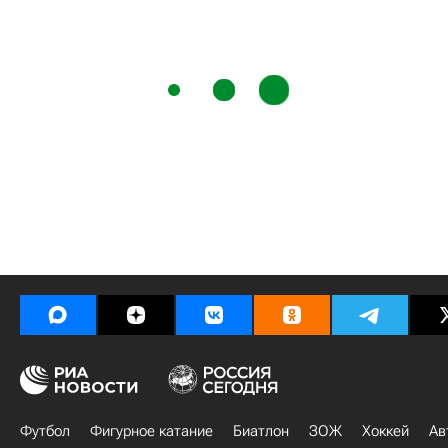
Футбол
Фигурное катание
Биатлон
ЗОЖ
Хоккей
Ав