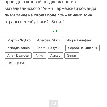
проведет гостевой поединок против
махачкалинского "Анжи", армейская команда
днем ранее на своем поле примет чемпиона
страны петербургский "Зенит".
Мартин Якубко
Алексей Ребко
Игорь Акинфеев
Кэйсукэ Хонда
Сергей Нарубин
Сергей Игнашевич
Алан Дзагоев
Анжи
Амкар
Зенит
ПФК ЦСКА