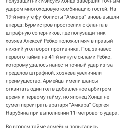
полузащитник Кэйсукэ Хонда завершил точным
ударом многоходовую комбинацию гостей. На
19-й минуте футболисты "Амкара" вновь вышли
вперед: Бурмистров прострелил с фланга в
штрафную соперников, где полузащитник
хозяев Алексей Ребко положил мяч в правый
нижний угол ворот противника. Под занавес
первого тайма на 41-й минуте силами Ребко,
которому удалось нанести точный удар из-за
пределов штрафной, хозяева увеличили
преимущество. Армейцы имели шансы
отквитать один гол в добавленное арбитром
время к первому тайму, но японец Хонда не
сумел переиграть вратаря "Амкара" Сергея
Нарубина при выполнении 11-метрового удара.
Во втором тайме армейцы попытались