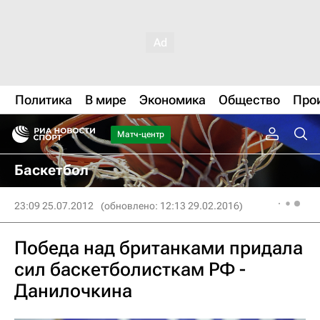
Политика
В мире
Экономика
Общество
Про
Матч-центр
Баскетбол
23:09 25.07.2012
(обновлено: 12:13 29.02.2016)
Победа над британками придала
сил баскетболисткам РФ -
Данилочкина