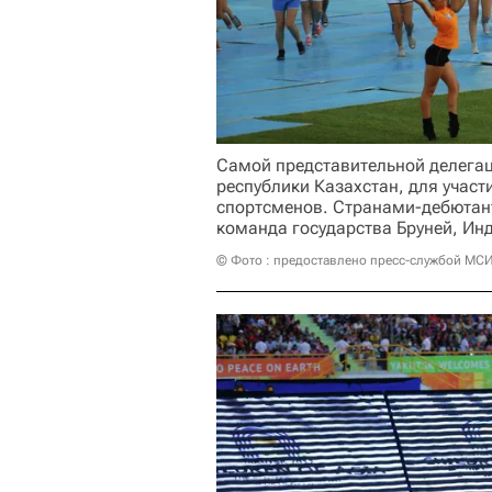
Самой представительной делегац
республики Казахстан, для участ
спортсменов. Странами-дебютант
команда государства Бруней, Инд
© Фото : предоставлено пресс-службой МСИ