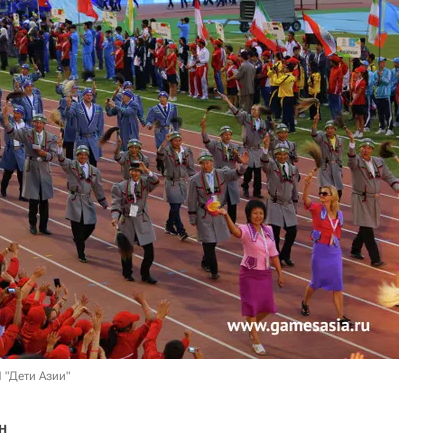
 "Дети Азии"
н