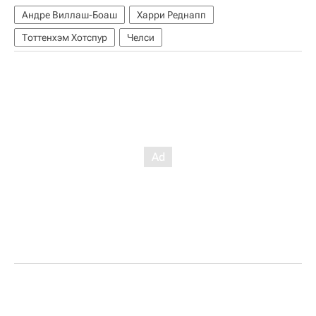
Андре Виллаш-Боаш
Харри Реднапп
Тоттенхэм Хотспур
Челси