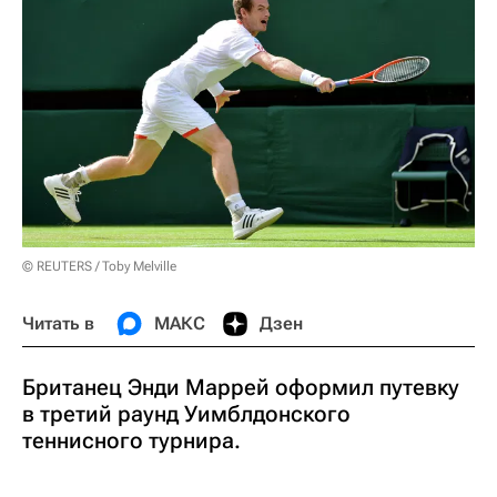
© REUTERS / Toby Melville
Читать в
МАКС
Дзен
Британец Энди Маррей оформил путевку
в третий раунд Уимблдонского
теннисного турнира.