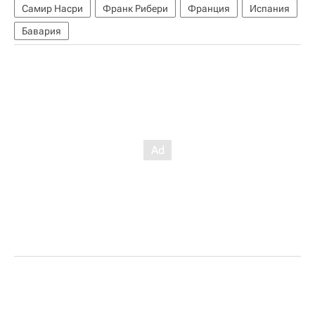
Самир Насри
Франк Рибери
Франция
Испания
Бавария