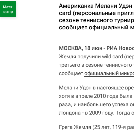
Американка Мелани Удэн 
Матч-
card (персональные пригл
центр
сезоне теннисного турни
сообщает официальный мик
МОСКВА, 18 июн - РИА Новос
Жемля получили wild card (п
третьего в сезоне теннисног
сообщает
официальный микроб
Мелани Удэн в настоящее вре
хотя в апреле 2010 года была
раза, и наибольшего успеха о
Лондона - в 2009 году. Тогда 
Грега Жемля (25 лет, 119-я р