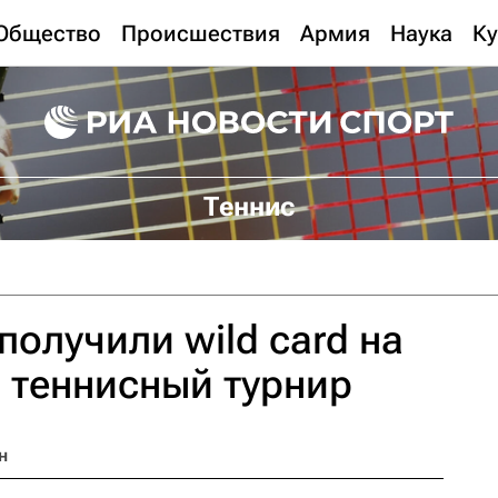
Общество
Происшествия
Армия
Наука
Ку
Теннис
получили wild card на
 теннисный турнир
н