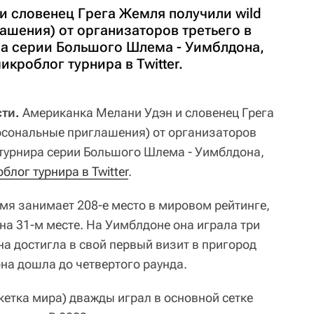
и словенец Грега Жемля получили wild
ашения) от организаторов третьего в
ра серии Большого Шлема - Уимблдона,
роблог турнира в Twitter.
ти.
Американка Мелани Удэн и словенец Грега
ерсональные приглашения) от организаторов
о турнира серии Большого Шлема - Уимблдона,
лог турнира в Twitter
.
мя занимает 208-е место в мировом рейтинге,
 на 31-м месте. На Уимблдоне она играла три
на достигла в свой первый визит в пригород
она дошла до четвертого раунда.
акетка мира) дважды играл в основной сетке