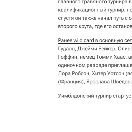
главного травяного турнира в
квалификационный турнир, но 
спустя он также начал путь с
второго круга, где его остан
Ранее wild card в основную с
Гудалл, Джейми Бейкер, Олив
Гоффин, немец Томми Хаас, а
одиночном разряде приглаше
Лора Робсон, Хитер Уотсон (в
(Франция), Ярослава Шведова
Уимблдонский турнир стартуе