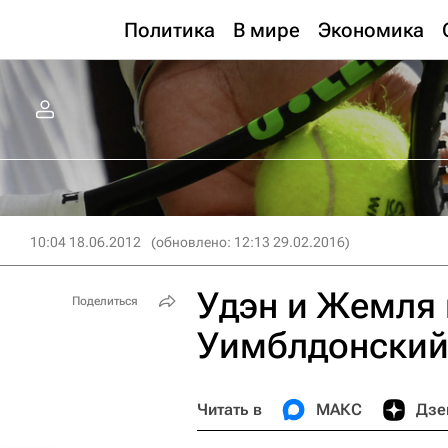
Политика
В мире
Экономика
10:04 18.06.2012
(обновлено: 12:13 29.02.2016)
Удэн и Жемля 
Поделиться
Уимблдонский
Читать в
МАКС
Дзе