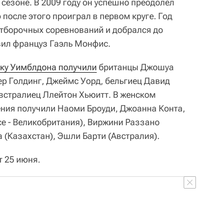
 сезоне. В 2009 году он успешно преодолел
после этого проиграл в первом круге. Год
 отборочных соревнований и добрался до
овил француз Гаэль Монфис.
етку Уимблдона получили
британцы Джошуа
ер Голдинг, Джеймс Уорд, бельгиец Давид
встралиец Ллейтон Хьюитт. В женском
ния получили Наоми Броуди, Джоанна Конта,
се - Великобритания), Виржини Раззано
 (Казахстан), Эшли Барти (Австралия).
т 25 июня.