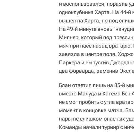
и воспользовался, поразив уд
одноклубника Харта.
На 44-й 
вышел на Харта, но под слиш
На 49-й минуте вновь "начуди
Милнер, который под прессин
мяч при пасе назад вратарю. 
завязла в центре поля. Ходжс
Паркера и выпустив Джордана
два форварда, заменив Оксл
Блан ответил лишь на 85-й м
вместо Малуда и Хатема Бен 
не смог пробить с угла врата
момент в концовке матча. Зам
пары не слишком опасных уд
Команды начали турнир с нич