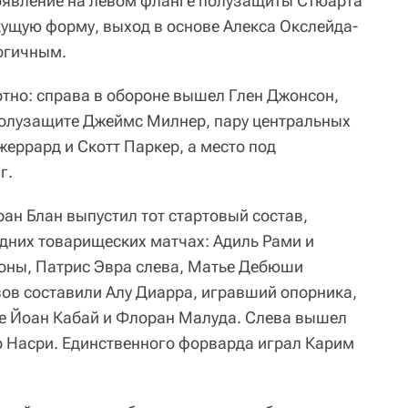
оявление на левом фланге полузащиты Стюарта
кущую форму, выход в основе Алекса Окслейда-
огичным.
ртно: справа в обороне вышел Глен Джонсон,
 полузащите Джеймс Милнер, пару центральных
еррард и Скотт Паркер, а место под
г.
ан Блан выпустил тот стартовый состав,
дних товарищеских матчах: Адиль Рами и
оны, Патрис Эвра слева, Матье Дебюши
вов составили Алу Диарра, игравший опорника,
е Йоан Кабай и Флоран Малуда. Слева вышел
р Насри. Единственного форварда играл Карим