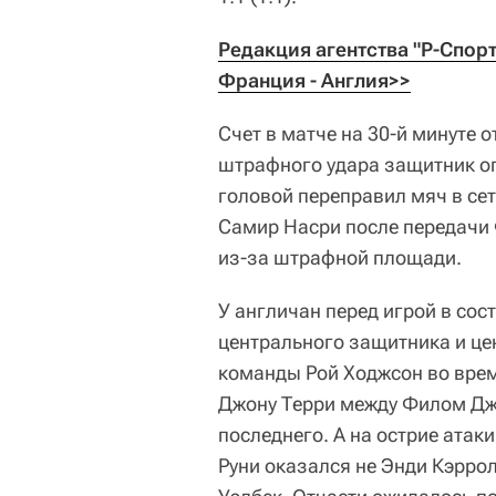
Редакция агентства "Р-Спор
Франция - Англия>>
Счет в матче на 30-й минуте
штрафного удара защитник оп
головой переправил мяч в сет
Самир Насри после передачи 
из-за штрафной площади.
У англичан перед игрой в со
центрального защитника и це
команды Рой Ходжсон во врем
Джону Терри между Филом Джа
последнего. А на острие атак
Руни оказался не Энди Кэррол