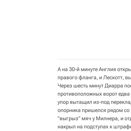
А на 30-й минуте Англия откр
правого фланга, и Лескотт, в
Через шесть минут Диарра по
противоположных ворот едва н
упор вытащил из-под перекла
опорника пришелся рядом со 
"выгрыз" мяч у Милнера, и от
накрыл на подступах к штраф