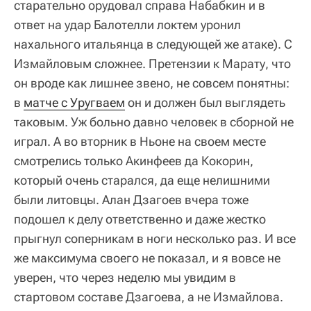
старательно орудовал справа Набабкин и в
ответ на удар Балотелли локтем уронил
нахального итальянца в следующей же атаке). С
Измайловым сложнее. Претензии к Марату, что
он вроде как лишнее звено, не совсем понятны:
в
матче с Уругваем
он и должен был выглядеть
таковым. Уж больно давно человек в сборной не
играл. А во вторник в Ньоне на своем месте
смотрелись только Акинфеев да Кокорин,
который очень старался, да еще нелишними
были литовцы. Алан Дзагоев вчера тоже
подошел к делу ответственно и даже жестко
прыгнул соперникам в ноги несколько раз. И все
же максимума своего не показал, и я вовсе не
уверен, что через неделю мы увидим в
стартовом составе Дзагоева, а не Измайлова.