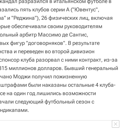
кандал разразился в итальянском футболе в
азались пять клубов серии А ("Ювентус",
а" и "Реджина"), 26 физических лиц, включая
торые обеспечивали своим руководителям
больный арбитр Массимо де Сантис,
ых фигур "договорняков". В результате
ства и переведен во второй дивизион
спонсор клуба разорвал с ними контракт, из-за
 315 миллионов долларов. Бывший генеральный
Лучано Моджи получил пожизненную
штрафами были наказаны остальные 4 клуба-
все на один год лишились возможности
 начали следующий футбольный сезон с
андикапами.