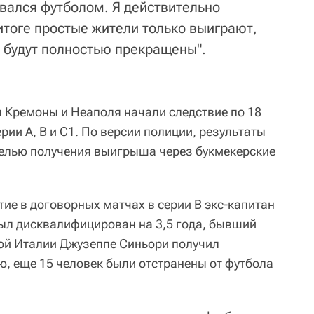
авался футболом. Я действительно
итоге простые жители только выиграют,
ы будут полностью прекращены".
ы Кремоны и Неаполя начали следствие по 18
рии А, В и С1. По версии полиции, результаты
целью получения выигрыша через букмекерские
стие в договорных матчах в серии В экс-капитан
ыл дисквалифицирован на 3,5 года, бывший
ой Италии Джузеппе Синьори получил
 еще 15 человек были отстранены от футбола