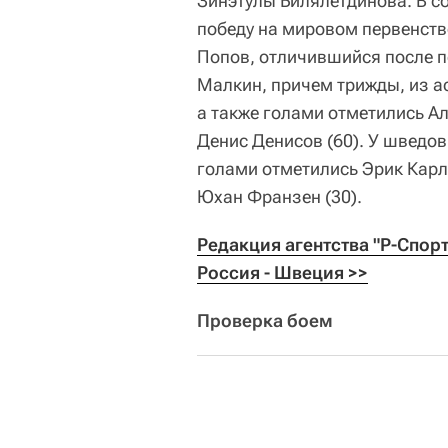
Зинэтулы Билялетдинова. В с
победу на мировом первенстве
Попов, отличившийся после п
Малкин, причем трижды, из ас
а также голами отметились Ал
Денис Денисов (60). У шведов
голами отметились Эрик Карлсс
Юхан Франзен (30).
Редакция агентства "Р-Спор
Россия - Швеция >>
Проверка боем