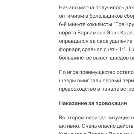
Начало матча получилось даж
оптимизм в болельщиков сбор
6-й минуте хоккеисты "Тре К
ворота Варламова Эрик Карлсс
оправдался за свое удаление 
форвард сравнял счет - 1:1. Н
большинстве вывел шведов впе
По игре преимущество остало
шведы выиграли первый перио
превосходство в начале встре
Наказание за провокации
Во втором периоде ситуация п
активно. Очень опасно действ