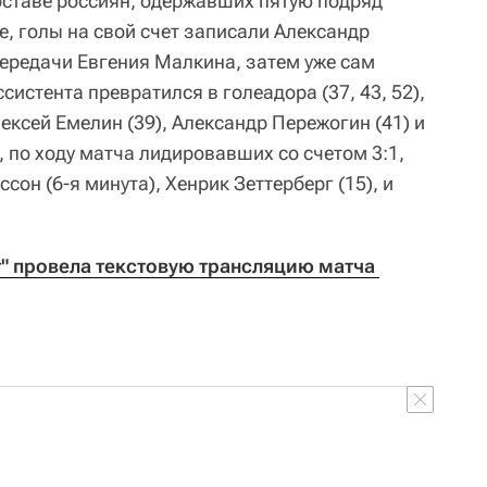
оставе россиян, одержавших пятую подряд
, голы на свой счет записали Александр
ередачи Евгения Малкина, затем уже сам
систента превратился в голеадора (37, 43, 52),
ексей Емелин (39), Александр Пережогин (41) и
, по ходу матча лидировавших со счетом 3:1,
он (6-я минута), Хенрик Зеттерберг (15), и
т" провела текстовую трансляцию матча 