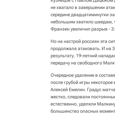
Кузнецов с Павлом Дацюком де
не хватало в завершении атак
середине двадцатиминутки за
небольшим хватило шведам, ч
Франзен увеличил разрыв - 3:
Но на настрой россиян эта с
продолжала атаковать. И на 3
результату. 19-летний напад
передачу на свободного Малкин
Очередное удаление в состав
после грубой игры некоторое 
Алексей Емелин. Градус матч
жестко, следовали постоянны
естественно, уделяли Малкину
большинство опасных моменто