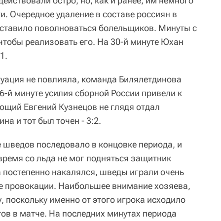
йствовали остро, но, как и ранее, им немного
и. Очередное удаление в составе россиян в
ставило поволноваться болельщиков. Минуты с
тобы реализовать его. На 30-й минуте Юхан
1.
итуация не повлияла, команда Билялетдинова
6-й минуте усилия сборной России привели к
ающий Евгений Кузнецов не глядя отдал
а и тот был точен - 3:2.
е шведов последовало в концовке периода, и
время со льда не мог подняться защитник
а постепенно накалялся, шведы играли очень
е провокации. Наибольшее внимание хозяева,
, поскольку именно от этого игрока исходило
в в матче. На последних минутах периода