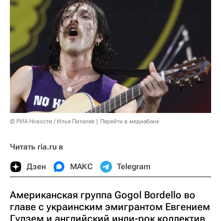
© РИА Новости / Илья Питалев
Перейти в медиабанк
Читать ria.ru в
Дзен
МАКС
Telegram
Американская группа Gogol Bordello во
главе с украинским эмигрантом Евгением
Гудзем и английский инди-рок коллектив