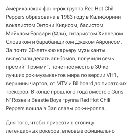
Американская фанк-рок группа Red Hot Chili
Peppers образована в 1983 году в Калифорнии
вокалистом Энтони Кидисом, басистом
Майклом Бэлзари (Фли), гитаристом Хиллелом
Словаком и барабанщиком Джеком Айронсом.
За почти 30-летнюю карьеру музыканты
выпустили десять альбомов, получили семь
премий "Грэмми", почетное место в 30-ке
лучших рок-музыкантов мира по версии VH1,
вершины чартов, от MTV и Billboard до пиратских
трекеров. В конце прошлого года вместе с Guns
N' Roses и Beastie Boys группа Red Hot Chili
Peppers вошла в Зал славы рок-н-ролла.
Для того, чтобы привезти в столицу
легендарных рокеров, впервые официально