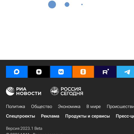
Политика
Общество
Экономика
В мире
Происшеств
Спецпроекты
Реклама
Продукты и сервисы
Пресс-ц
Версия 2023.1 Beta