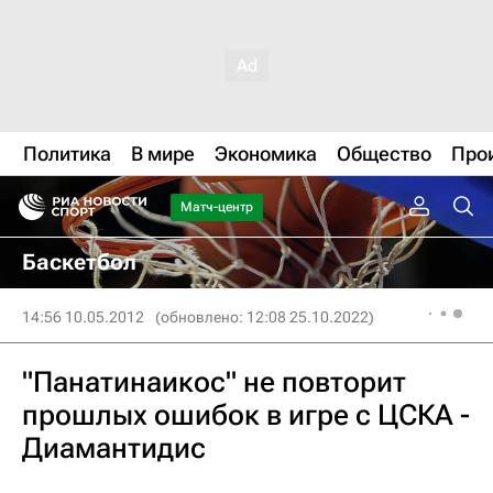
Политика
В мире
Экономика
Общество
Про
Матч-центр
Баскетбол
14:56 10.05.2012
(обновлено: 12:08 25.10.2022)
"Панатинаикос" не повторит
прошлых ошибок в игре с ЦСКА -
Диамантидис