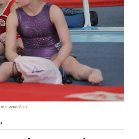
ти в медиабанк
н