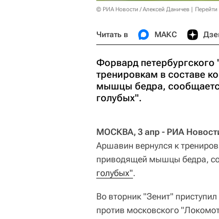
© РИА Новости / Алексей Даничев
Перейти
Читать в
МАКС
Дзе
Форвард петербургского 
тренировкам в составе к
мышцы бедра, сообщается
голубых".
МОСКВА, 3 апр - РИА Новост
Аршавин вернулся к трениров
приводящей мышцы бедра, с
голубых"
.
Во вторник "Зенит" приступил 
против московского "Локомот