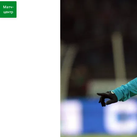
Матч-
центр