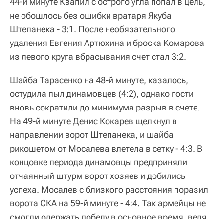
44-й минуте Квапил с острого угла попал в цель,
не обошлось без ошибки вратаря Якуба
Штепанека - 3:1. После необязательного
удаления Евгения Артюхина и броска Комарова
из левого круга вбрасывания счет стал 3:2.
Шайба Тарасенко на 48-й минуте, казалось,
остудила пыл динамовцев (4:2), однако гости
вновь сократили до минимума разрыв в счете.
На 49-й минуте Денис Кокарев щелкнул в
направлении ворот Штепанека, и шайба
рикошетом от Мосалева влетела в сетку - 4:3. В
концовке периода динамовцы предприняли
отчаянный штурм ворот хозяев и добились
успеха. Мосалев с близкого расстояния поразил
ворота СКА на 59-й минуте - 4:4. Так армейцы не
смогли одержать победу в основное время, ведя