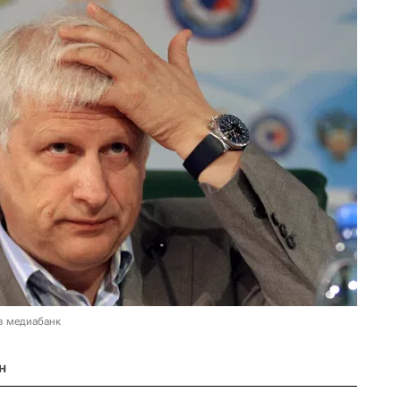
в медиабанк
н