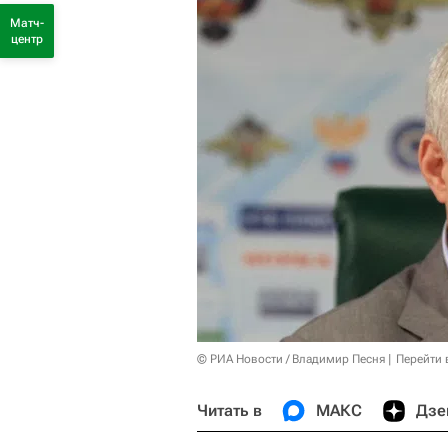
Матч-
центр
© РИА Новости / Владимир Песня
Перейти 
Читать в
МАКС
Дзе