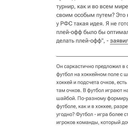
турнир, как и во всем мир
своим особым путем? Это 
у РФС такая идея. Я не го
плей-офф было бы оптимал
делать плей-офф", -
заявил
Он саркастично предложил в с
футбол на хоккейном поле с ш
хоккей и подсчета очков, ест
там очков. В футбол играют на
шайбой. По-разному формирую
футболе, как и в хоккее, раз
угодно? Футбол - игра более
игроков команды, который до