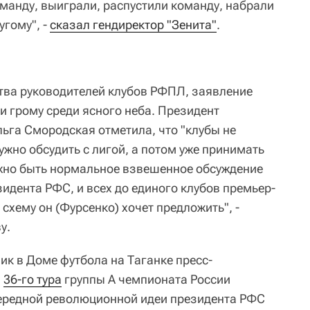
оманду, выиграли, распустили команду, набрали
угому", -
сказал гендиректор "Зенита"
.
тва руководителей клубов РФПЛ, заявление
и грому среди ясного неба. Президент
ьга Смородская отметила, что "клубы не
ужно обсудить с лигой, а потом уже принимать
лжно быть нормальное взвешенное обсуждение
зидента РФС, и всех до единого клубов премьер-
 схему он (Фурсенко) хочет предложить", -
у.
ик в Доме футбола на Таганке пресс-
м
36-го тура
группы А чемпионата России
чередной революционной идеи президента РФС