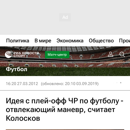
Политика
В мире
Экономика
Общество
Про
Матч-центр
Футбол
16:20 27.03.2012
(обновлено: 20:10 03.09.2019)
Идея с плей-офф ЧР по футболу -
отвлекающий маневр, считает
Колосков