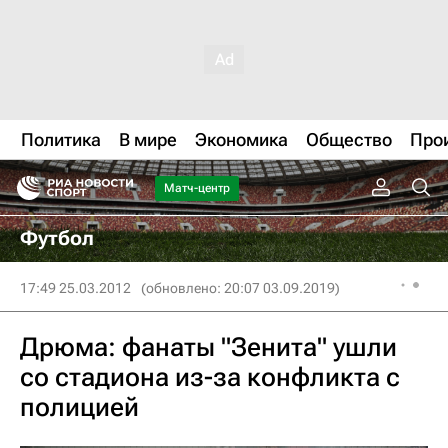
Политика
В мире
Экономика
Общество
Про
Матч-центр
Футбол
17:49 25.03.2012
(обновлено: 20:07 03.09.2019)
Дрюма: фанаты "Зенита" ушли
со стадиона из-за конфликта с
полицией