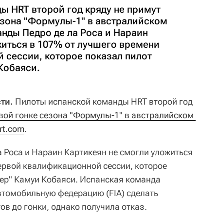
ы HRT второй год кряду не примут
езона "Формулы-1" в австралийском
нды Педро де ла Роса и Нараин
житься в 107% от лучшего времени
 сессии, которое показал пилот
Кобаяси.
ти.
Пилоты испанской команды HRT второй год
вой гонке сезона "Формулы-1" в австралийском 
rt.com
.
 Роса и Нараин Картикеян не смогли уложиться
ервой квалификационной сессии, которое
ер" Камуи Кобаяси. Испанская команда
томобильную федерацию (FIA) сделать
ов до гонки, однако получила отказ.