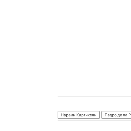
Нараин Картикеян
Педро де ла 