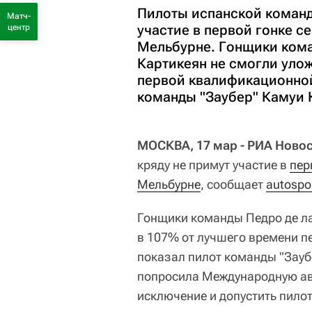
Пилоты испанской команд
Матч-
участие в первой гонке с
центр
Мельбурне. Гонщики кома
Картикеян не смогли уло
первой квалификационной
команды "Заубер" Камуи 
МОСКВА, 17 мар - РИА Новос
кряду не примут участие в
пер
Мельбурне
, сообщает
autospo
Гонщики команды Педро де ла
в 107% от лучшего времени п
показал пилот команды "Зауб
попросила Международную ав
исключение и допустить пилот