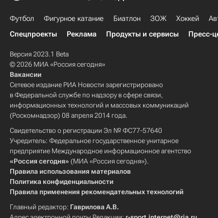
Футбол
Фигурное катание
Биатлон
ЗОЖ
Хоккей
Ав
Спецпроекты
Реклама
Продукты и сервисы
Пресс-ц
Версия 2023.1 Beta
© 2026 МИА «Россия сегодня»
Вакансии
Сетевое издание РИА Новости зарегистрировано
в Федеральной службе по надзору в сфере связи,
информационных технологий и массовых коммуникаций
(Роскомнадзор) 08 апреля 2014 года.
Свидетельство о регистрации Эл № ФС77-57640
Учредитель: Федеральное государственное унитарное
предприятие Международное информационное агентство
«Россия сегодня»
(МИА «Россия сегодня»).
Правила использования материалов
Политика конфиденциальности
Правила применения рекомендательных технологий
Главный редактор:
Гаврилова А.В.
Адрес электронной почты Редакции:
r-sport.internet@ria.ru