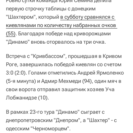
Ровно сутки команда Юрия Семина делила
первую строчку таблицы с донецким
"Шахтером", который
в субботу сравнялся с 
киевлянами по количеству набранных очков 
(55)
. Благодаря победе над криворожцами
"Динамо" вновь оторвалось на три очка.
Встреча с "Кривбассом", прошедшая в Кривом
Роге, завершилась победой киевлян со счетом
3:0 (2:0). Голами отметились Андрей Ярмоленко
(5-я минута) и Адмир Мехмеди (94), один мяч в
свои ворота отправил защитник хозяев Уча
Лобжанидзе (10).
В рамках 23-го тура "Динамо" сыграет с
днепропетровским "Днепром", а "Шахтер" - с
одесским "Черноморцем".