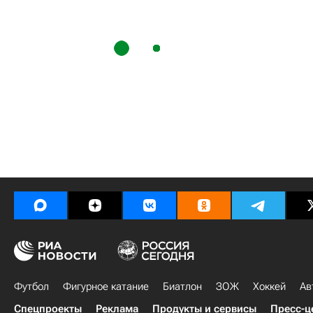
Футбол
Фигурное катание
Биатлон
ЗОЖ
Хоккей
Ав
Спецпроекты
Реклама
Продукты и сервисы
Пресс-ц