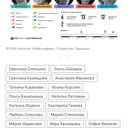
© РИА Новости, Инфографика . Станислав Сырецких
Светлана Слепцова
Ольга Зайцева
Светлана Кузнецова
Анастасия Фесикова
Татьяна Кошелева
Илона Корстин
Ольга Каниськина
Наталья Рагозина
Наталья Ищенко
Екатерина Гамова
Любовь Соколова
Мария Степанова
Мария Шарапова
Вера Звонарева
Софья Великая