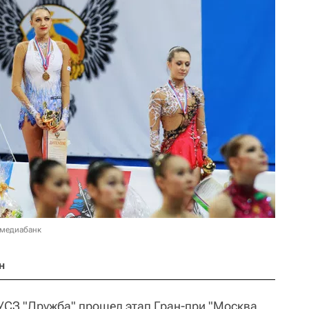
 медиабанк
н
 УСЗ "Дружба" прошел этап Гран-при "Москва