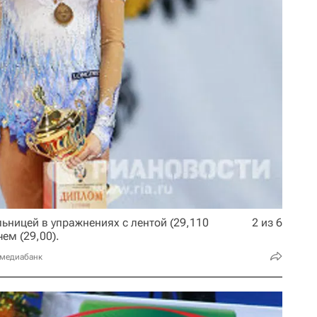
ьницей в упражнениях с лентой (29,110
2 из 6
чем (29,00).
 медиабанк