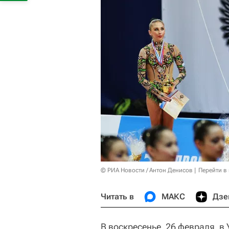
© РИА Новости / Антон Денисов
Перейти в
Читать в
МАКС
Дзе
В воскресенье, 26 февраля, в