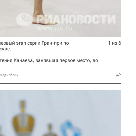
ервый этап серии Гран-при по
1 из 6
скве.
гения Канаева, занявшая первое место, во
 медиабанк