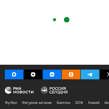
Футбол
Фигурное катание
Биатлон
ЗОЖ
Хоккей
Ав