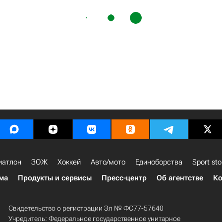
иатлон
ЗОЖ
Хоккей
Авто/мото
Единоборства
Sport sto
ма
Продукты и сервисы
Пресс-центр
Об агентстве
Ко
Свидетельство о регистрации Эл № ФС77-57640
Учредитель: Федеральное государственное унитарное