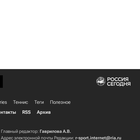
ries
Теннис
Теги
Полезное
нтакты
RSS
Архив
Главный редактор:
Гаврилова А.В.
Адрес электронной почты Редакции:
r-sport.internet@ria.ru