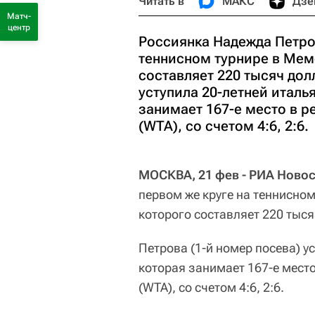
Читать в
МАКС
Дзе
Матч-
центр
Россиянка Надежда Петро
теннисном турнире в Мем
составляет 220 тысяч дол
уступила 20-летней итал
занимает 167-е место в 
(WTA), со счетом 4:6, 2:6.
МОСКВА, 21 фев - РИА Новос
первом же круге на теннисно
которого составляет 220 тыся
Петрова (1-й номер посева) у
которая занимает 167-е мест
(WTA), со счетом 4:6, 2:6.