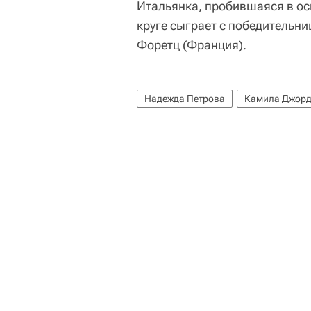
Итальянка, пробившаяся в ос
круге сыграет с победительн
Форетц (Франция).
Надежда Петрова
Камила Джор