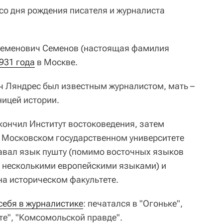
 со дня рождения писателя и журналиста
Семенович Семенов (настоящая фамилия
931 года
в Москве.
ч Ляндрес был известным журналистом, мать –
ницей истории.
кончил Институт востоковедения, затем
 Московском государственном университете
авал язык пушту (помимо восточных языков
же несколькими европейскими языками) и
на историческом факультете.
себя в журналистике
: печатался в "Огоньке",
те", "Комсомольской правде".