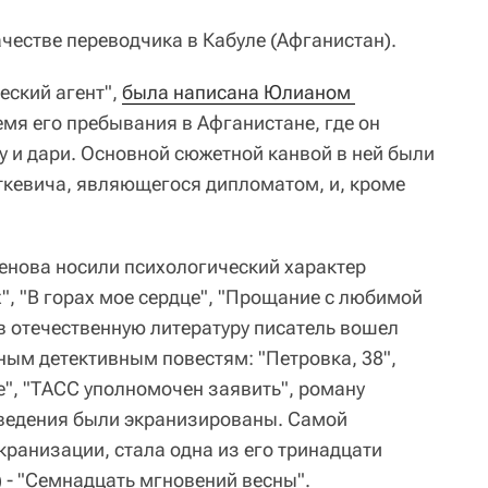
честве переводчика в Кабуле (Афганистан).
еский агент",
была написана Юлианом 
мя его пребывания в Афганистане, где он
у и дари. Основной сюжетной канвой в ней были
ткевича, являющегося дипломатом, и, кроме
нова носили психологический характер
", "В горах мое сердце", "Прощание с любимой
в отечественную литературу писатель вошел
ым детективным повестям: "Петровка, 38",
е", "ТАСС уполномочен заявить", роману
зведения были экранизированы. Самой
кранизации, стала одна из его тринадцати
 - "Семнадцать мгновений весны".