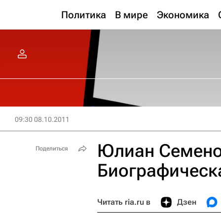
Политика
В мире
Экономика
09:30 08.10.2011
Юлиан Семено
Поделиться
Биографическ
Читать ria.ru в
Дзен