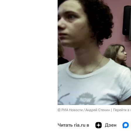
© РИА Новости / Андрей Стенин
Перейти в
Читать ria.ru в
Дзен