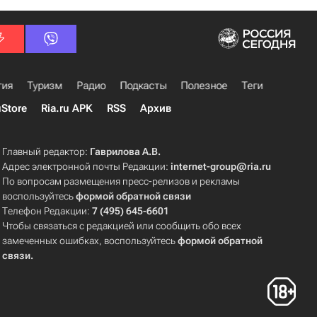
гия
Туризм
Радио
Подкасты
Полезное
Теги
uStore
Ria.ru APK
RSS
Архив
Главный редактор:
Гаврилова А.В.
Адрес электронной почты Редакции:
internet-group@ria.ru
По вопросам размещения пресс-релизов и рекламы
воспользуйтесь
формой обратной связи
Телефон Редакции:
7 (495) 645-6601
Чтобы связаться с редакцией или сообщить обо всех
замеченных ошибках, воспользуйтесь
формой обратной
связи
.