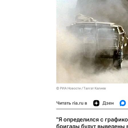
© РИА Новости / Талгат Калиев
Читать ria.ru в
Дзен
"Я определился с график
бригады будут выведены 