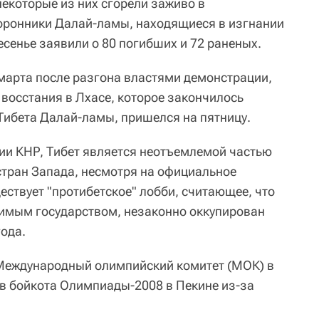
некоторые из них сгорели заживо в
оронники Далай-ламы, находящиеся в изгнании
есенье заявили о 80 погибших и 72 раненых.
марта после разгона властями демонстрации,
восстания в Лхасе, которое закончилось
Тибета Далай-ламы, пришелся на пятницу.
ии КНР, Тибет является неотъемлемой частью
 стран Запада, несмотря на официальное
ествует "протибетское" лобби, считающее, что
симым государством, незаконно оккупирован
года.
 Международный олимпийский комитет (МОК) в
в бойкота Олимпиады-2008 в Пекине из-за