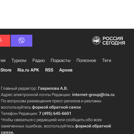
гия
Туризм
Радио
Подкасты
Полезное
Теги
uStore
Ria.ru APK
RSS
Архив
Главный редактор:
Гаврилова А.В.
Адрес электронной почты Редакции:
internet-group@ria.ru
По вопросам размещения пресс-релизов и рекламы
воспользуйтесь
формой обратной связи
Телефон Редакции:
7 (495) 645-6601
Чтобы связаться с редакцией или сообщить обо всех
замеченных ошибках, воспользуйтесь
формой обратной
связи
.