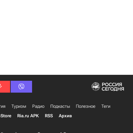
гия
Туризм
Радио
Подкасты
Полезное
Теги
uStore
Ria.ru APK
RSS
Архив