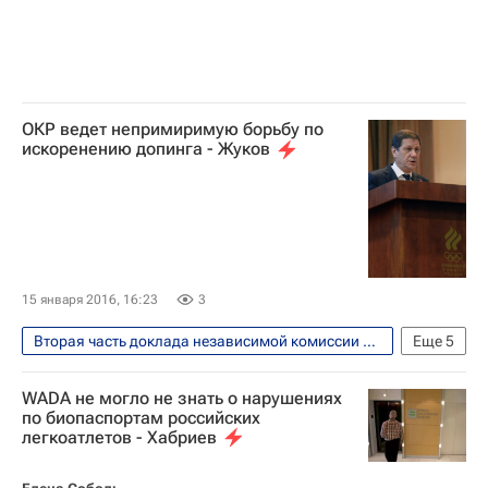
ОКР ведет непримиримую борьбу по
искоренению допинга - Жуков
15 января 2016, 16:23
3
Вторая часть доклада независимой комиссии WADA обнародована 14 января 2016 года
Еще
5
Олимпийские игры
Спорт
WADA не могло не знать о нарушениях
Александр Жуков
по биопаспортам российских
легкоатлетов - Хабриев
Олимпийский комитет России (ОКР)
Всемирное антидопинговое агентство (WADA)