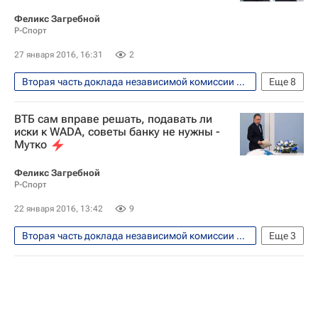
Феликс Загребной
Р-Спорт
27 января 2016, 16:31
2
Вторая часть доклада независимой комиссии WADA обнародована 14 января 2016 года
Еще
8
Легкая атлетика
Виталий Мутко
ВТБ сам вправе решать, подавать ли
Всемирное антидопинговое агентство (WADA)
иски к WADA, советы банку не нужны -
Мутко
Всероссийская федерация легкой атлетики (ВФЛА)
IAAF
UKAD
Феликс Загребной
Р-Спорт
Летние Олимпийские игры 2016
22 января 2016, 13:42
9
Сборная России по лёгкой атлетике
Вторая часть доклада независимой комиссии WADA обнародована 14 января 2016 года
Еще
3
Легкая атлетика
Виталий Мутко
Всемирное антидопинговое агентство (WADA)