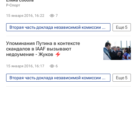
Елена Соболь
Р-Спорт
15 января 2016, 16:22
7
Вторая часть доклада независимой комиссии WADA обнародована 14 января 2016 года
Еще
5
Легкая атлетика
Упоминания Путина в контексте
Всемирное антидопинговое агентство (WADA)
скандалов в IAAF вызывают
недоумение - Жуков
РУСАДА
Рамил Хабриев
IAAF
15 января 2016, 16:17
6
Вторая часть доклада независимой комиссии WADA обнародована 14 января 2016 года
Еще
5
Легкая атлетика
Александр Жуков
Олимпийский комитет России (ОКР)
Всемирное антидопинговое агентство (WADA)
IAAF