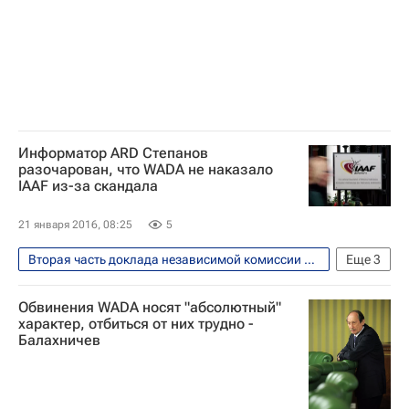
Информатор ARD Степанов
разочарован, что WADA не наказало
IAAF из-за скандала
21 января 2016, 08:25
5
Вторая часть доклада независимой комиссии WADA обнародована 14 января 2016 года
Еще
3
Легкая атлетика
Обвинения WADA носят "абсолютный"
Всемирное антидопинговое агентство (WADA)
характер, отбиться от них трудно -
Балахничев
IAAF