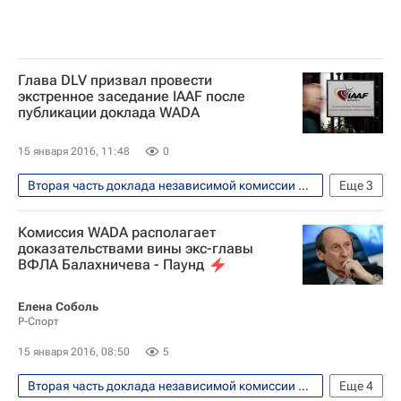
Глава DLV призвал провести
экстренное заседание IAAF после
публикации доклада WADA
15 января 2016, 11:48
0
Вторая часть доклада независимой комиссии WADA обнародована 14 января 2016 года
Еще
3
Легкая атлетика
Комиссия WADA располагает
Всемирное антидопинговое агентство (WADA)
доказательствами вины экс-главы
ВФЛА Балахничева - Паунд
IAAF
Елена Соболь
Р-Спорт
15 января 2016, 08:50
5
Вторая часть доклада независимой комиссии WADA обнародована 14 января 2016 года
Еще
4