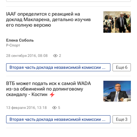
IAAF определится с реакцией на
доклад Макларена, детально изучив
его полную версию
Елена Соболь
Р-Спорт
28 сентября 2016, 08:08
2
Вторая часть доклада независимой комиссии WADA обнародована 14 января 2016 года
Еще
6
Легкая атлетика
Допинг
ВТБ может подать иск к самой WADA
Всемирное антидопинговое агентство (WADA)
из-за обвинений по допинговому
скандалу - Костин
Всероссийская федерация легкой атлетики (ВФЛА)
IAAF
Ричард Макларен
13 февраля 2016, 13:18
5
Вторая часть доклада независимой комиссии WADA обнародована 14 января 2016 года
Еще
3
Вокруг спорта