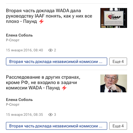
Легкая атлетика
Валентин Балахничев
Вторая часть доклада WADA дала
IAAF
Ричард Паунд
руководству IAAF понять, как у них все
плохо - Паунд
Елена Соболь
Р-Спорт
15 января 2016, 08:40
2
Вторая часть доклада независимой комиссии WADA обнародована 14 января 2016 года
Еще
4
Легкая атлетика
Ламин Диак
Расследование в других странах,
IAAF
Ричард Паунд
кроме РФ, не входило в задачи
комиссии WADA - Паунд
Елена Соболь
Р-Спорт
15 января 2016, 08:35
3
Вторая часть доклада независимой комиссии WADA обнародована 14 января 2016 года
Еще
4