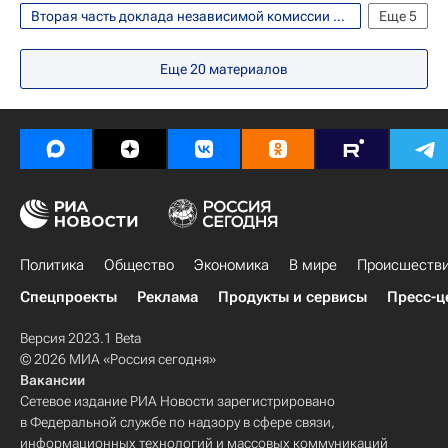
Вторая часть доклада независимой комиссии WADA обнародована 14 января 2016 года
Еще
5
Легкая атлетика
Виталий Мутко
Еще
20
материалов
Допинг
Всемирное антидопинговое агентство (WADA)
IAAF
Политика
Общество
Экономика
В мире
Происшеств
Спецпроекты
Реклама
Продукты и сервисы
Пресс-ц
Версия 2023.1 Beta
© 2026 МИА «Россия сегодня»
Вакансии
Сетевое издание РИА Новости зарегистрировано
в Федеральной службе по надзору в сфере связи,
информационных технологий и массовых коммуникаций