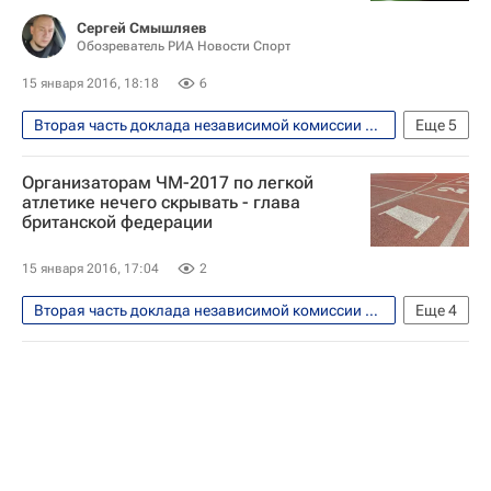
Сергей Смышляев
Обозреватель РИА Новости Спорт
15 января 2016, 18:18
6
Вторая часть доклада независимой комиссии WADA обнародована 14 января 2016 года
Еще
5
Легкая атлетика
Валентин Балахничев
Организаторам ЧМ-2017 по легкой
Допинг
атлетике нечего скрывать - глава
британской федерации
Всемирное антидопинговое агентство (WADA)
Всероссийская федерация легкой атлетики (ВФЛА)
15 января 2016, 17:04
2
Вторая часть доклада независимой комиссии WADA обнародована 14 января 2016 года
Еще
4
Легкая атлетика
Всемирное антидопинговое агентство (WADA)
IAAF
Чемпионат мира по лёгкой атлетике