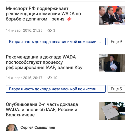
Легкая атлетика
Минспорт РФ поддерживает
Всемирное антидопинговое агентство (WADA)
рекомендации комиссии WADA по
борьбе с допингом - релиз
IAAF
Ричард Паунд
14 января 2016, 21:25
3
Вторая часть доклада независимой комиссии WADA обнародована 14 января 2016 года
Еще
9
Легкая атлетика
Вокруг спорта
Рекомендации в докладе WADA
Допинг
поспособствуют процессу
реформирования IAAF, заявил Коу
Всероссийская федерация легкой атлетики (ВФЛА)
РУСАДА
IAAF
14 января 2016, 20:47
10
Летние Олимпийские игры 2016
Вторая часть доклада независимой комиссии WADA обнародована 14 января 2016 года
Еще
5
Сборная России по лёгкой атлетике
Легкая атлетика
Опубликована 2-я часть доклада
Всемирное антидопинговое агентство (WADA)
Всемирное антидопинговое агентство (WADA)
WADA: и вновь об IAAF, России и
Балахничеве
Всероссийская федерация легкой атлетики (ВФЛА)
Себастьян Коу
IAAF
Сергей Смышляев