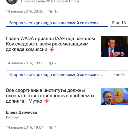
Обозреватель РИА Новости Спорт
14 января 2016, 20:30
10
Вторая часть доклада независимой комиссии WADA обнародована 14 января 2016 года
Еще
13
Легкая атлетика
Виталий Мутко
Глава WADA призвал IAAF под началом
Валентин Балахничев
Василий Титов
Коу следовать всем рекомендациям
доклада комиссии
Допинг
Всемирное антидопинговое агентство (WADA)
14 января 2016, 19:09
7
Всероссийская федерация легкой атлетики (ВФЛА)
Вторая часть доклада независимой комиссии WADA обнародована 14 января 2016 года
Еще
6
РУСАДА
Себастьян Коу
Легкая атлетика
Допинг
Ламин Диак
IAAF
Все спортивные институты должны
Всемирное антидопинговое агентство (WADA)
осознать ответственность в проблемах
Выборы нового главы Всероссийской федерации легкой атлетики (ВФЛА)
допинга - Мутко
Себастьян Коу
IAAF
Крейг Риди
Летние Олимпийские игры 2016
Елена Дьячкова
Р-Спорт
14 января 2016, 19:07
4