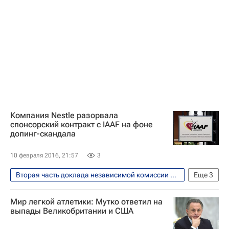
Всемирное антидопинговое агентство (WADA)
IAAF
Компания Nestle разорвала
спонсорский контракт с IAAF на фоне
допинг-скандала
10 февраля 2016, 21:57
3
Вторая часть доклада независимой комиссии WADA обнародована 14 января 2016 года
Еще
3
Вокруг спорта
Легкая атлетика
Мир легкой атлетики: Мутко ответил на
IAAF
выпады Великобритании и США