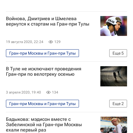
Войнова, Дмитриев и Шмелева
вернутся к стартам на Гран-при Тулы
19 августа 2020, 22:24
129
Гран-при Москвы и Гран-при Тулы
Еще
5
Денис Дмитриев
Анастасия Войнова
В Туле не исключают проведения
Велоспорт
UCI
Дарья Шмелева
Гран-при по велотреку осенью
3 апреля 2020, 19:40
134
Гран-при Москвы и Гран-при Тулы
Еще
2
Велоспорт
Бадыкова: мэдисон вместе с
Отмена спортивных турниров из-за коронавируса
Забелинской на Гран-при Москвы
ехали первый раз