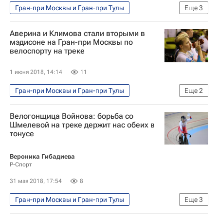
Гран-при Москвы и Гран-при Тулы
Еще
3
Велоспорт
Анастасия Войнова
Аверина и Климова стали вторыми в
Шейн Перкинс
мэдисоне на Гран-при Москвы по
велоспорту на треке
1 июня 2018, 14:14
11
Гран-при Москвы и Гран-при Тулы
Еще
2
Велоспорт
Мария Аверина
Велогонщица Войнова: борьба со
Шмелевой на треке держит нас обеих в
тонусе
Вероника Гибадиева
Р-Спорт
31 мая 2018, 17:54
8
Гран-при Москвы и Гран-при Тулы
Еще
3
Велоспорт
Дарья Шмелева