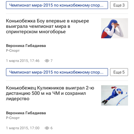
Чемпионат мира-2015 по конькобежному спорту в спринтерском многоборье. Астана, 28 февраля - 1 марта
Еще
3
Конькобежный спорт
Конькобежка Боу впервые в карьере
Чемпионат мира по конькобежному спорту в спринтерском многоборье
выиграла чемпионат мира в
спринтерском многоборье
Ольга Фаткулина
Вероника Гибадиева
Р-Спорт
1 марта 2015, 17:46
7
Чемпионат мира-2015 по конькобежному спорту в спринтерском многоборье. Астана, 28 февраля - 1 марта
Еще
5
Конькобежный спорт
Конькобежец Кулижников выиграл 2-ю
Чемпионат мира по конькобежному спорту в спринтерском многоборье
дистанцию 500 м на ЧМ и сохранил
лидерство
Бриттани Боу
Ольга Фаткулина
Хизер Бергсма
Вероника Гибадиева
Р-Спорт
1 марта 2015, 17:00
6