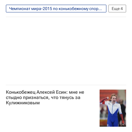
Чемпионат мира-2015 по конькобежному спорту в спринтерском многоборье. Астана, 28 февраля - 1 марта
Еще
4
Конькобежный спорт
Чемпионат мира по конькобежному спорту в спринтерском многоборье
Алексей Есин
Павел Кулижников
Конькобежец Алексей Есин: мне не
стыдно признаться, что тянусь за
Кулижниковым