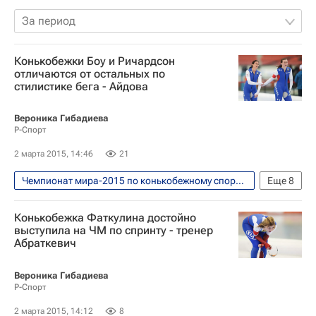
За период
Конькобежки Боу и Ричардсон
отличаются от остальных по
стилистике бега - Айдова
Вероника Гибадиева
Р-Спорт
2 марта 2015, 14:46
21
Чемпионат мира-2015 по конькобежному спорту в спринтерском многоборье. Астана, 28 февраля - 1 марта
Еще
8
Конькобежный спорт
Сергей Клевченя
Конькобежка Фаткулина достойно
Чемпионат мира по конькобежному спорту в спринтерском многоборье
выступила на ЧМ по спринту - тренер
Абраткевич
Роман Креч
Бриттани Боу
Екатерина Айдова
Денис Кузин
Вероника Гибадиева
Р-Спорт
Хизер Бергсма
2 марта 2015, 14:12
8