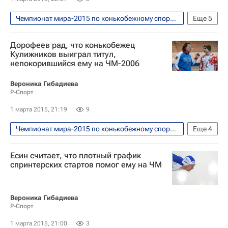
Чемпионат мира-2015 по конькобежному спорту в спринтерском многоборье. Астана, 28 февраля - 1 марта
Еще
5
Конькобежный спорт
Дорофеев рад, что конькобежец
Чемпионат мира по конькобежному спорту в спринтерском многоборье
Кулижников выиграл титул,
непокорившийся ему на ЧМ-2006
Джереми Уотерспун
Ольга Фаткулина
Павел Кулижников
Вероника Гибадиева
Р-Спорт
1 марта 2015, 21:19
9
Чемпионат мира-2015 по конькобежному спорту в спринтерском многоборье. Астана, 28 февраля - 1 марта
Еще
4
Конькобежный спорт
Есин считает, что плотный график
Дмитрий Дорофеев
спринтерских стартов помог ему на ЧМ
Чемпионат мира по конькобежному спорту в спринтерском многоборье
Павел Кулижников
Вероника Гибадиева
Р-Спорт
1 марта 2015, 21:00
3