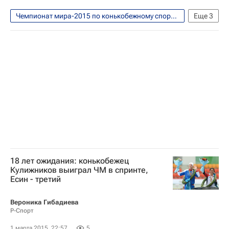
Чемпионат мира-2015 по конькобежному спорту в спринтерском многоборье. Астана, 28 февраля - 1 марта
Еще
3
Конькобежный спорт
Павел Абраткевич
Ольга Фаткулина
18 лет ожидания: конькобежец
Кулижников выиграл ЧМ в спринте,
Есин - третий
Вероника Гибадиева
Р-Спорт
1 марта 2015, 22:57
5