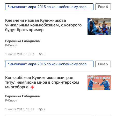
Чемпионат мира-2015 по конькобежному спорту в спринтерском многоборье. Астана, 28 февраля - 1 марта
Еще
6
Фото
Конькобежный спорт
Клевченя назвал Кулижникова
Чемпионат мира по конькобежному спорту в спринтерском многоборье
уникальным конькобежцем, с которого
будут брать пример
Ольга Фаткулина
Алексей Есин
Павел Кулижников
Вероника Гибадиева
Р-Спорт
1 марта 2015, 19:07
9
Чемпионат мира-2015 по конькобежному спорту в спринтерском многоборье. Астана, 28 февраля - 1 марта
Еще
5
Конькобежный спорт
Сергей Клевченя
Конькобежец Кулижников выиграл
Чемпионат мира по конькобежному спорту в спринтерском многоборье
титул чемпиона мира в спринтерском
многоборье
Алексей Есин
Павел Кулижников
Вероника Гибадиева
Р-Спорт
1 марта 2015, 18:31
9