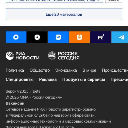
Конькобежный спорт
Бриттани Боу
Еще
20
материалов
Ольга Фаткулина
Политика
Общество
Экономика
В мире
Происшеств
Спецпроекты
Реклама
Продукты и сервисы
Пресс-ц
Версия 2023.1 Beta
© 2026 МИА «Россия сегодня»
Вакансии
Сетевое издание РИА Новости зарегистрировано
в Федеральной службе по надзору в сфере связи,
информационных технологий и массовых коммуникаций
(Роскомнадзор) 08 апреля 2014 года.