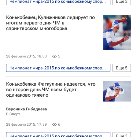
Чемпионат мира-2015 по конькобежному спорту в спринтерском многоборье. Астана, 28 февраля - 1 марта
Еще
3
Конькобежный спорт
Конькобежец Кулижников лидирует по
Чемпионат мира по конькобежному спорту в спринтерском многоборье
итогам первого дня ЧМ в
спринтерском многоборье
Павел Кулижников
28 февраля 2015, 18:00
5
Чемпионат мира-2015 по конькобежному спорту в спринтерском многоборье. Астана, 28 февраля - 1 марта
Еще
5
Конькобежный спорт
Конькобежка Фаткулина надеется, что
Чемпионат мира по конькобежному спорту в спринтерском многоборье
во второй день ЧМ всем будет
одинаково тяжело
Нико Иле
Алексей Есин
Павел Кулижников
Вероника Гибадиева
Р-Спорт
28 февраля 2015, 17:39
6
Чемпионат мира-2015 по конькобежному спорту в спринтерском многоборье. Астана, 28 февраля - 1 марта
Еще
3