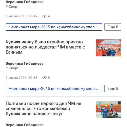
Вероника Гибадиева
Р-Спорт
1 марта 2015, 20:47
4
Чемпионат мира-2015 по конькобежному спорту в спринтерском многоборье. Астана, 28 февраля - 1 марта
Еще
8
Интервью - Авторы
Аналитика
Кулижникову было втройне приятно
Конькобежный спорт
Сергей Клевченя
подняться на пьедестал ЧМ вместе с
Есиным
Чемпионат мира по конькобежному спорту в спринтерском многоборье
Кубок мира по конькобежному спорту
Вероника Гибадиева
Р-Спорт
Алексей Есин
Павел Кулижников
1 марта 2015, 20:38
5
Чемпионат мира-2015 по конькобежному спорту в спринтерском многоборье. Астана, 28 февраля - 1 марта
Еще
5
Конькобежный спорт
Полтавец после первого дня ЧМ не
Чемпионат мира по конькобежному спорту в спринтерском многоборье
сомневался, что конькобежец
Кулижников завоюет титул
Кубок мира по конькобежному спорту
Алексей Есин
Павел Кулижников
Вероника Гибадиева