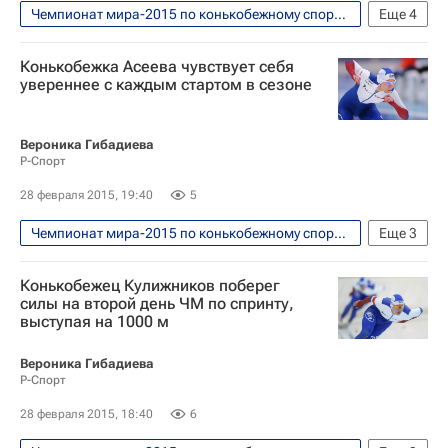
Чемпионат мира-2015 по конькобежному спорту в спринтерском многоборье. Астана, 28 февраля - 1 марта
Еще
4
Конькобежный спорт
Конькобежка Асеева чувствует себя
Чемпионат мира по конькобежному спорту в спринтерском многоборье
увереннее с каждым стартом в сезоне
Мишель Мюлдер
Павел Кулижников
Вероника Гибадиева
Р-Спорт
28 февраля 2015, 19:40
5
Чемпионат мира-2015 по конькобежному спорту в спринтерском многоборье. Астана, 28 февраля - 1 марта
Еще
3
Конькобежный спорт
Конькобежец Кулижников поберег
Чемпионат мира по конькобежному спорту в спринтерском многоборье
силы на второй день ЧМ по спринту,
выступая на 1000 м
Надежда Асеева
Вероника Гибадиева
Р-Спорт
28 февраля 2015, 18:40
6