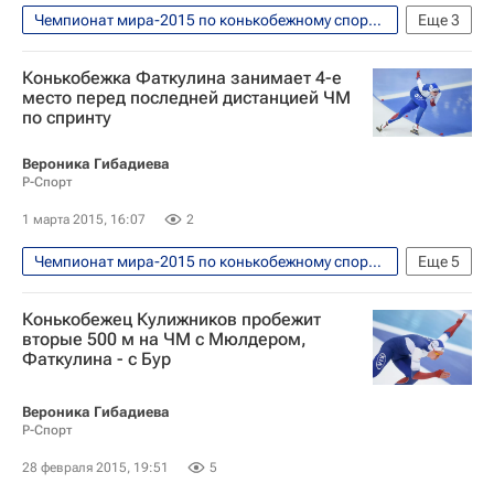
Чемпионат мира-2015 по конькобежному спорту в спринтерском многоборье. Астана, 28 февраля - 1 марта
Еще
3
Конькобежный спорт
Конькобежка Фаткулина занимает 4-е
Чемпионат мира по конькобежному спорту в спринтерском многоборье
место перед последней дистанцией ЧМ
по спринту
Павел Кулижников
Вероника Гибадиева
Р-Спорт
1 марта 2015, 16:07
2
Чемпионат мира-2015 по конькобежному спорту в спринтерском многоборье. Астана, 28 февраля - 1 марта
Еще
5
Конькобежный спорт
Конькобежец Кулижников пробежит
Чемпионат мира по конькобежному спорту в спринтерском многоборье
вторые 500 м на ЧМ с Мюлдером,
Фаткулина - с Бур
Бриттани Боу
Ольга Фаткулина
Хизер Бергсма
Вероника Гибадиева
Р-Спорт
28 февраля 2015, 19:51
5