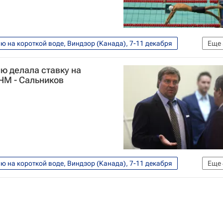
 на короткой воде, Виндзор (Канада), 7-11 декабря
Еще
ая федерация плавания (FINA)
ю делала ставку на
ния (ВФП)
Кубок мира по плаванию
ЧМ - Сальников
короткой воде
 на короткой воде, Виндзор (Канада), 7-11 декабря
Еще
льников
короткой воде
Сборная России по плаванию