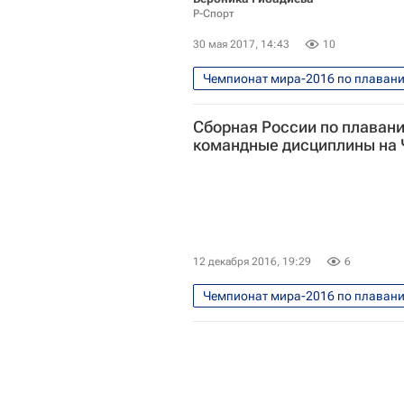
Р-Спорт
30 мая 2017, 14:43
10
Чемпионат мира-2016 по плаванию
Водные виды
Международн
Сборная России по плавани
Всероссийская федерация плава
командные дисциплины на 
Чемпионат мира по плаванию на 
12 декабря 2016, 19:29
6
Чемпионат мира-2016 по плаванию
Водные виды
Владимир Са
Чемпионат мира по плаванию на 