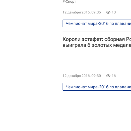
Андрей Шабасов
Александ
Р-Спорт
Вероника Андрусенко
12 декабря 2016, 09:35
10
Чемпионат мира-2016 по плаванию
Водные виды
Чемпионат ми
Короли эстафет: сборная Р
Вероника Андрусенко
выиграла 6 золотых медал
12 декабря 2016, 09:30
16
Чемпионат мира-2016 по плаванию
Фото
Водные виды
Ч
Сборная России по плаванию