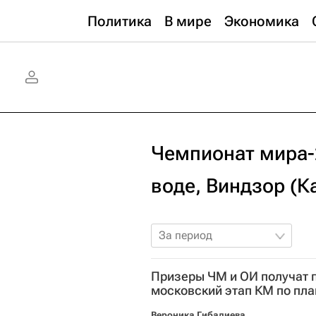
Политика
В мире
Экономика
Чемпионат мира-
воде, Виндзор (К
За период
Призеры ЧМ и ОИ получат 
московский этап КМ по пл
Вероника Гибадиева