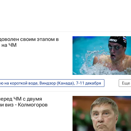
 доволен своим этапом в
 на ЧМ
 на короткой воде, Виндзор (Канада), 7-11 декабря
Еще
ра по плаванию на короткой воде
перед ЧМ с двумя
и виз - Колмогоров