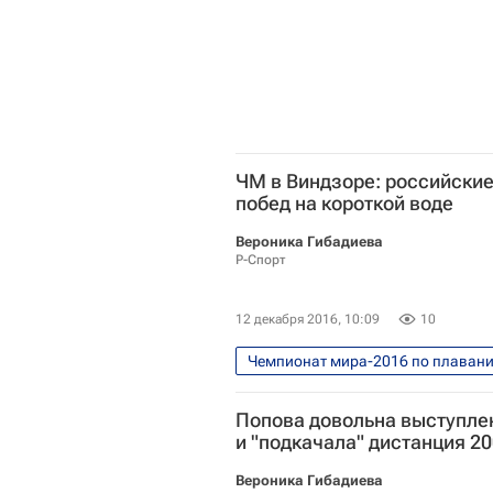
ЧМ в Виндзоре: российски
побед на короткой воде
Вероника Гибадиева
Р-Спорт
12 декабря 2016, 10:09
10
Чемпионат мира-2016 по плаванию
Водные виды
Владимир Са
Попова довольна выступлен
Всемирное антидопинговое агент
и "подкачала" дистанция 2
Ричард Макларен
Чемпиона
Вероника Гибадиева