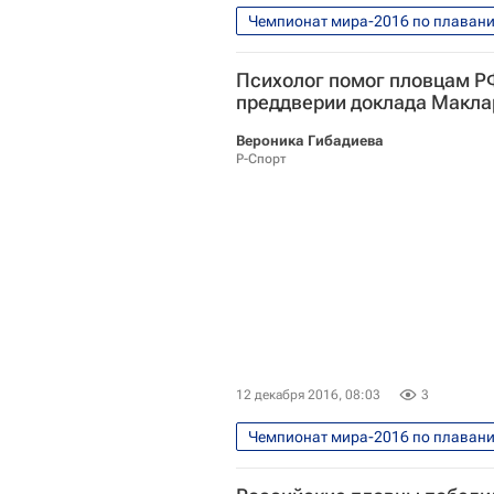
Чемпионат мира-2016 по плаванию
Водные виды
Чемпионат ми
Психолог помог пловцам РФ
Владимир Морозов (плавание)
преддверии доклада Маклар
Вероника Гибадиева
Р-Спорт
12 декабря 2016, 08:03
3
Чемпионат мира-2016 по плаванию
Водные виды
Всемирное ан