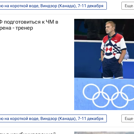
 на короткой воде, Виндзор (Канада), 7-11 декабря
Еще
ра по плаванию на короткой воде
 подготовиться к ЧМ в
Вероника Андрусенко
ена - тренер
 на короткой воде, Виндзор (Канада), 7-11 декабря
Еще
тидопинговое агентство (WADA)