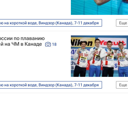
р Красных
Владимир Морозов (плавание)
 на короткой воде, Виндзор (Канада), 7-11 декабря
Еще
ра по плаванию на короткой воде
оссии по плаванию
ей на ЧМ в Канаде
18
 на короткой воде, Виндзор (Канада), 7-11 декабря
Еще
емпионат мира по плаванию на короткой воде
Владимир Морозов (плавание)