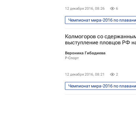
12 декабря 2016, 08:26
6
Чемпионат мира-2016 по плаванию
Водные виды
Сергей Колм
Колмогоров со сдержанны
Чемпионат мира по плаванию на 
выступление пловцов РФ н
Вероника Гибадиева
Р-Спорт
12 декабря 2016, 08:21
2
Чемпионат мира-2016 по плаванию
Водные виды
Сергей Колм
Чемпионат мира по плаванию на 
Александр Красных
Владим