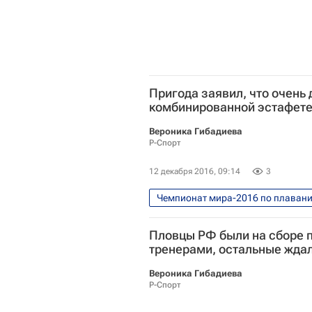
Пригода заявил, что очень
комбинированной эстафете
Вероника Гибадиева
Р-Спорт
12 декабря 2016, 09:14
3
Чемпионат мира-2016 по плаванию
Водные виды
Чемпионат ми
Пловцы РФ были на сборе 
Кирилл Пригода
тренерами, остальные ждал
Вероника Гибадиева
Р-Спорт