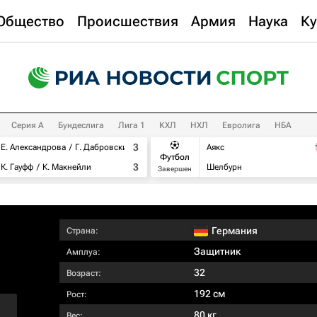
Общество
Происшествия
Армия
Наука
Ку
Серия А
Бундеслига
Лига 1
КХЛ
НХЛ
Евролига
НБА
3
Е. Александрова
Г. Дабровски
Аякс
Футбол
3
К. Гауфф
К. Макнейли
Шелбурн
Завершен
Германия
Страна:
Защитник
Амплуа:
32
Возраст:
192 см
Рост:
80 кг
Вес: