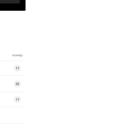
номер
17
25
17