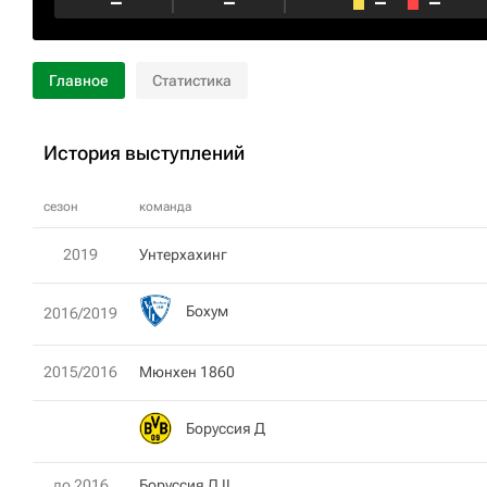
–
–
–
–
Главное
Статистика
История выступлений
сезон
команда
2019
Унтерхахинг
Бохум
2016/2019
2015/2016
Мюнхен 1860
Боруссия Д
до 2016
Боруссия Д II