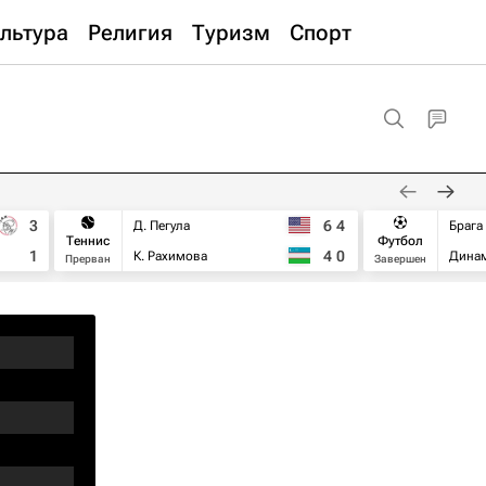
льтура
Религия
Туризм
Спорт
3
6
4
Д. Пегула
Брага
Теннис
Футбол
1
4
0
К. Рахимова
Дина
Прерван
Завершен