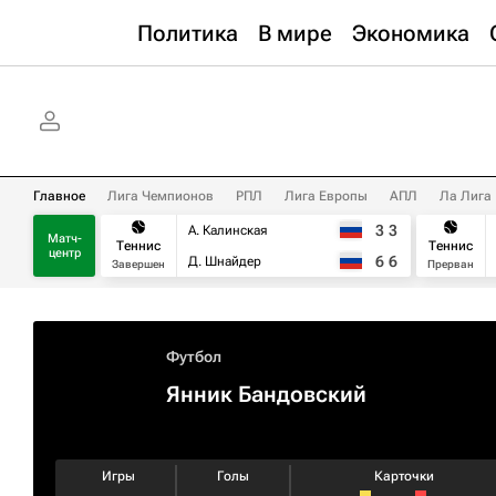
Политика
В мире
Экономика
Главное
Лига Чемпионов
РПЛ
Лига Европы
АПЛ
Ла Лига
3
3
А. Калинская
Матч-
Теннис
Теннис
центр
6
6
Д. Шнайдер
Завершен
Прерван
Футбол
Янник Бандовский
Игры
Голы
Карточки