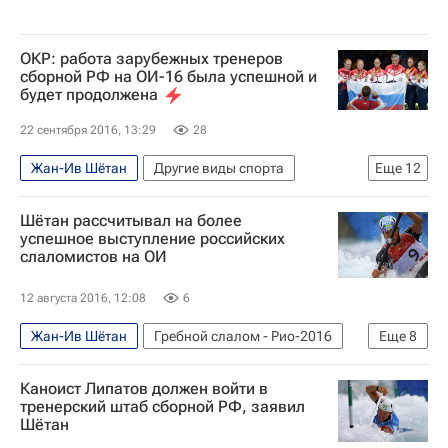
ОКР: работа зарубежных тренеров
сборной РФ на ОИ-16 была успешной и
будет продолжена
22 сентября 2016, 13:29
28
Жан-Ив Шётан
Другие виды спорта
Еще
12
Олимпийские игры
Спорт
Шётан рассчитывал на более
Александр Жуков
успешное выступление российских
слаломистов на ОИ
Олимпийский комитет России (ОКР)
Эцио Гамба
Кристиан Бауэр
12 августа 2016, 12:08
6
Майк Спраклин
Сергей Папуш
Жан-Ив Шётан
Гребной слалом - Рио-2016
Еще
8
Летние Олимпийские игры 2016
Олимпийские игры
Спорт
Россия на Олимпиаде 2016
Каноист Липатов должен войти в
Другие виды спорта
Рио-2016
тренерский штаб сборной РФ, заявил
Сборная России по дзюдо
Шётан
Новости - Рио-2016
Сборная России по фехтованию