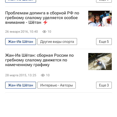
Аналитика и интервью - Рио-2016
Проблемам допинга в сборной РФ по
Другие виды спорта
Рио-2016
гребному слалому уделяется особое
внимание - Шётан
Олимпийские игры
Спорт
Новости - Рио-2016
26 января 2016, 10:40
10
Сборная России - Рио-2016
Жан-Ив Шётан
Другие виды спорта
Еще
5
Гребной слалом - Рио-2016
Допинг
Жан-Ив Шётан: сборная России по
Летние Олимпийские игры 2016
Всероссийская федерация легкой атлетики (ВФЛА)
гребному слалому движется по
намеченному графику
Летние Олимпийские игры 2016
Сборная России по гребному слалому
28 марта 2015, 13:25
10
Федерация гребного спорта России (ФГСР)
Жан-Ив Шётан
Интервью - Авторы
Еще
3
Аналитика
Другие виды спорта
Сборная России по гребному слалому