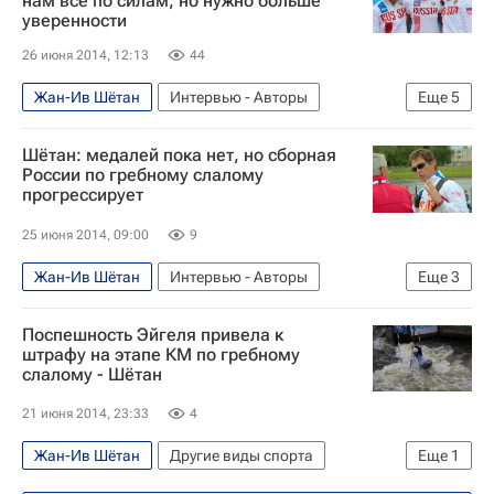
нам все по силам, но нужно больше
уверенности
26 июня 2014, 12:13
44
Жан-Ив Шётан
Интервью - Авторы
Еще
5
Аналитика
Другие виды спорта
Шётан: медалей пока нет, но сборная
Кубок мира по гребному слалому
России по гребному слалому
прогрессирует
Марта Харитонова
Александра Перова
25 июня 2014, 09:00
9
Жан-Ив Шётан
Интервью - Авторы
Еще
3
Аналитика
Другие виды спорта
Поспешность Эйгеля привела к
Кубок мира по гребному слалому
штрафу на этапе КМ по гребному
слалому - Шётан
21 июня 2014, 23:33
4
Жан-Ив Шётан
Другие виды спорта
Еще
1
Кубок мира по гребному слалому