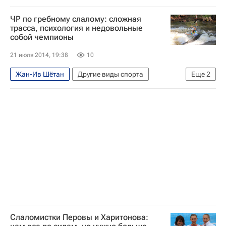
Аналитика
Другие виды спорта
ЧР по гребному слалому: сложная
Летние Олимпийские игры 2016
трасса, психология и недовольные
собой чемпионы
Александр Липатов
Марта Харитонова
21 июля 2014, 19:38
10
Жан-Ив Шётан
Другие виды спорта
Еще
2
Александр Липатов
Марта Харитонова
Слаломистки Перовы и Харитонова: