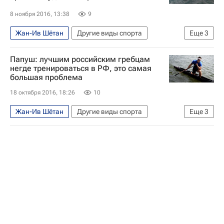
8 ноября 2016, 13:38
9
Жан-Ив Шётан
Другие виды спорта
Еще
3
Сергей Папуш
Папуш: лучшим российским гребцам
Летние Олимпийские игры 2016
негде тренироваться в РФ, это самая
большая проблема
Сборная России по гребному слалому
18 октября 2016, 18:26
10
Жан-Ив Шётан
Другие виды спорта
Еще
3
Сергей Папуш
Сборная России по академической гребле
Федерация гребного спорта России (ФГСР)