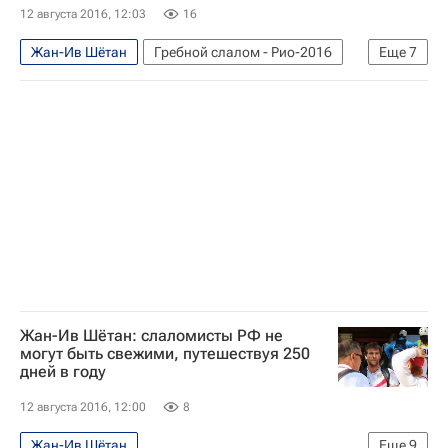
Сборная России - Рио-2016
12 августа 2016, 12:03
16
Летние Олимпийские игры 2016
Жан-Ив Шётан
Гребной слалом - Рио-2016
Еще
7
Сборная России по гребному слалому
Другие виды спорта
Рио-2016
Новости - Рио-2016
Сборная России - Рио-2016
Летние Олимпийские игры 2016
Сборная России по гребному слалому
Александр Липатов
Жан-Ив Шётан: слаломисты РФ не
могут быть свежими, путешествуя 250
дней в году
12 августа 2016, 12:00
8
Жан-Ив Шётан
Еще
9