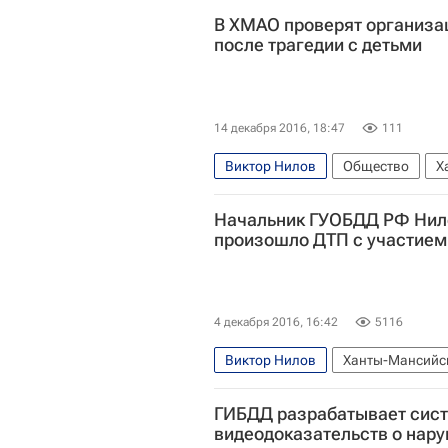
В ХМАО проверят организа
после трагедии с детьми
14 декабря 2016, 18:47
111
Виктор Нилов
Общество
Х
Крупное ДТП в Югре в 2016 году
Начальник ГУОБДД РФ Нило
произошло ДТП с участием
4 декабря 2016, 16:42
5116
Виктор Нилов
Ханты-Мансийс
Ханты-Мансийский АО
Крупно
ГИБДД разрабатывает сис
видеодоказательств о нар