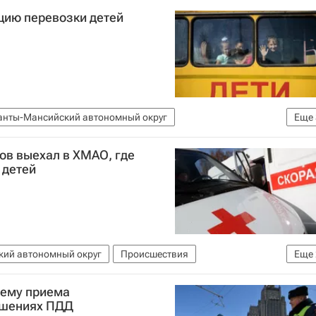
цию перевозки детей
анты-Мансийский автономный округ
Еще
Ханты-Мансийский АО
Анна Кузнецова
в выехал в ХМАО, где
 детей
кий автономный округ
Происшествия
Еще
е ДТП в Югре в 2016 году
тему приема
ушениях ПДД