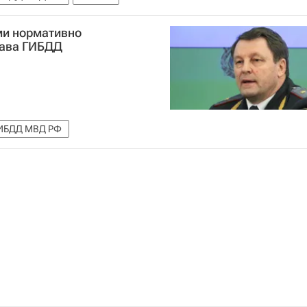
ми нормативно
лава ГИБДД
ИБДД МВД РФ