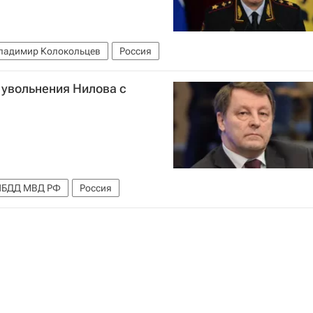
ладимир Колокольцев
Россия
 увольнения Нилова с
ИБДД МВД РФ
Россия