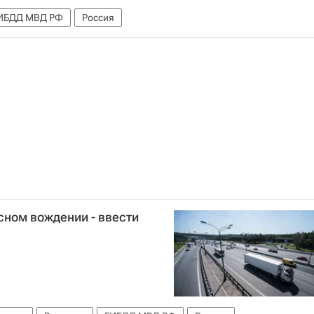
ИБДД МВД РФ
Россия
сном вождении - ввести