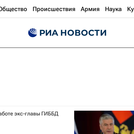
Общество
Происшествия
Армия
Наука
Ку
аботе экс-главы ГИББД